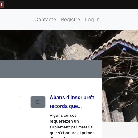
at
Contacte
Registre
Log in
Abans d'inscriure't
recorda que...
Alguns cursos
requereixen un
suplement per material
que s'abonarà el primer