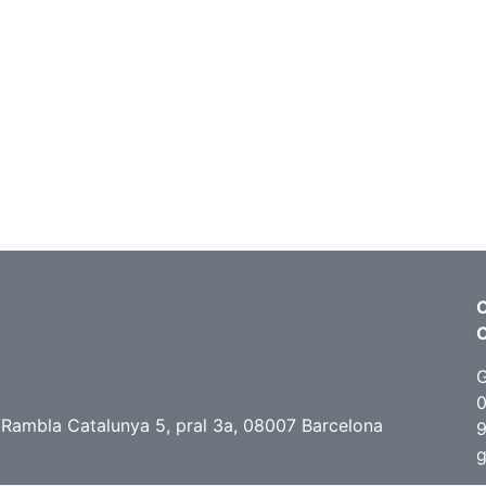
C
G
0
/Rambla Catalunya 5, pral 3a, 08007 Barcelona
g