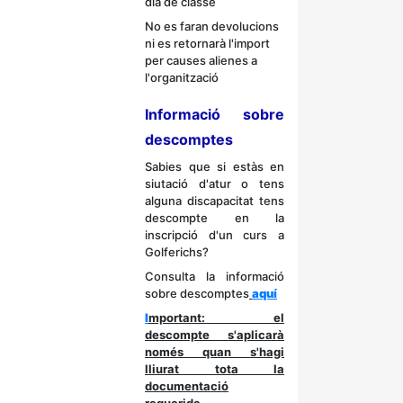
dia de classe
No es faran devolucions
ni es retornarà l'import
per causes alienes a
l'organització
Informació sobre
descomptes
Sabies que si estàs en
siutació d'atur o tens
alguna discapacitat tens
descompte en la
inscripció d'un curs a
Golferichs?
Consulta la informació
sobre descomptes
aquí
I
mportant: el
descompte s'aplicarà
només quan s'hagi
lliurat tota la
documentació