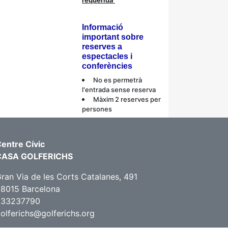
requerida
Informació
important sobre
reserves a
espectacles i
conferències
No es permetrà
l'entrada sense reserva
Màxim 2 reserves per
persones
entre Cívic
CASA GOLFERICHS
ran Via de les Corts Catalanes, 491
8015 Barcelona
933237790
olferichs@golferichs.org