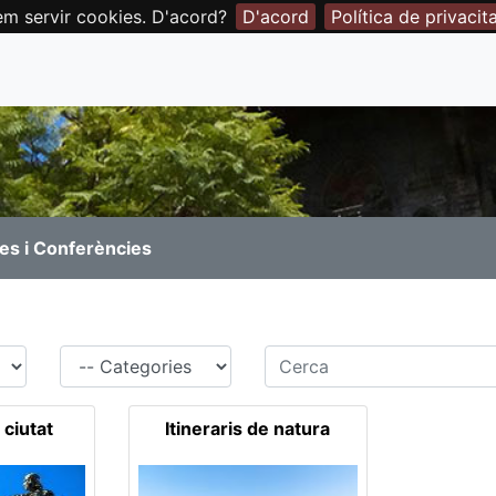
em servir cookies. D'acord?
D'acord
Política de privacit
es i Conferències
Família
Cerca
 ciutat
Itineraris de natura