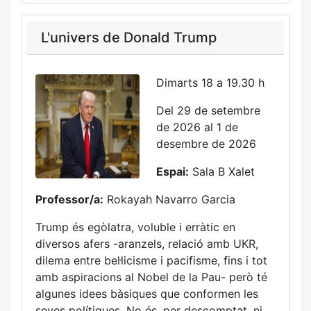
L'univers de Donald Trump
Dimarts 18 a 19.30 h
Del 29 de setembre
de 2026 al 1 de
desembre de 2026
Espai:
Sala B Xalet
Professor/a:
Rokayah Navarro Garcia
Trump és egòlatra, voluble i erràtic en
diversos afers -aranzels, relació amb UKR,
dilema entre bel·licisme i pacifisme, fins i tot
amb aspiracions al Nobel de la Pau- però té
algunes idees bàsiques que conformen les
seves polítiques. No és, per descomptat, ni